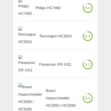
Philips HC7460
8.4
Remington HC5810
8.4
Panasonic ER-1411
8.3
Braun
Haarschneider
8.2
HC5050 / HC5090