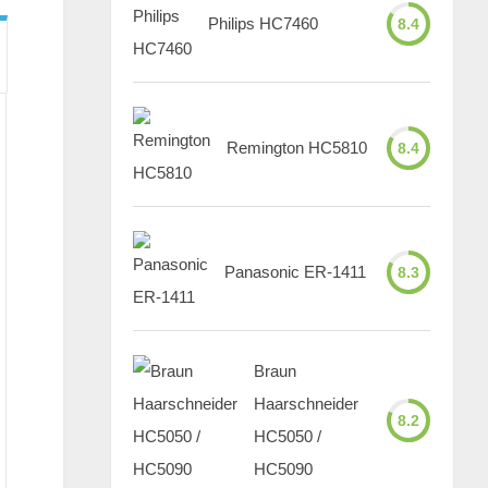
Philips HC7460
8.4
Remington HC5810
8.4
Panasonic ER-1411
8.3
Braun
Haarschneider
8.2
HC5050 /
HC5090