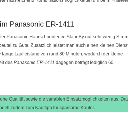
eten ausreichend Kombinationsmöglichkeiten um beim Frisiere
eim Panasonic ER-1411
der Panasonic Haarschneider im StandBy nur sehr wenig Strom
tel zu Gute. Zusätzlich leistet man auch einen kleinen Diens
e lange Laufleistung von rund 80 Minuten, wodurch der kleine
eit des
Panasonic ER-1411
dagegen beträgt lediglich 60
he Qualität sowie die variablen Einsatzmöglichkeiten aus. Da
Modell zudem zum Kauftipp für sparsame Käufer.