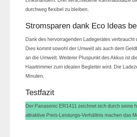
Linkshändern. Drei verschiedene Kammaufsätze bi
durchweg flexibel zu bleiben.
Stromsparen dank Eco Ideas b
Dank des hervorragenden Ladegerätes verbraucht 
Dies kommt sowohl der Umwelt als auch dem Geldbeu
an die Umwelt. Weiterer Pluspunkt des Akkus ist di
Haartrimmer zum idealen Begleiter wird. Die Ladez
Minuten.
Testfazit
Der Panasonic ER1411 zeichnet sich durch seine ho
attraktive Preis-Leistungs-Verhältnis machen das 