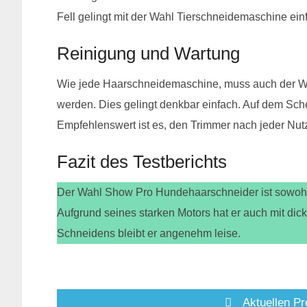
Fell gelingt mit der Wahl Tierschneidemaschine ein
Reinigung und Wartung
Wie jede Haarschneidemaschine, muss auch der Wa
werden. Dies gelingt denkbar einfach. Auf dem Scher
Empfehlenswert ist es, den Trimmer nach jeder Nu
Fazit des Testberichts
Der Wahl Show Pro Hundehaarschneider ist sowohl f
Aufgrund seines starken Motors hat er auch mit di
Schneidens bleibt er angenehm leise.
Aktuellen Pr