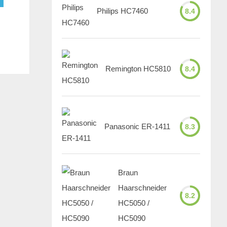
Philips HC7460
8.4
Remington HC5810
8.4
Panasonic ER-1411
8.3
Braun
Haarschneider
8.2
HC5050 /
HC5090