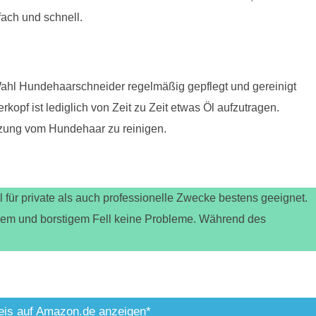
fach und schnell.
hl Hundehaarschneider regelmäßig gepflegt und gereinigt
kopf ist lediglich von Zeit zu Zeit etwas Öl aufzutragen.
tzung vom Hundehaar zu reinigen.
ür private als auch professionelle Zwecke bestens geeignet.
ckem und borstigem Fell keine Probleme. Während des
eis auf Amazon.de anzeigen*